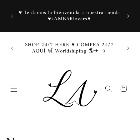
Skip to
content
♥ Te damos la bienvenida a nuestra tienda
✨L
♥#AMBARlovers♥
✨ S
SHOP 24/7 HERE ♥ COMPRA 24/7
♥DESC
AQUÍ 🛒 Worldshiping 🌎✈
Cart