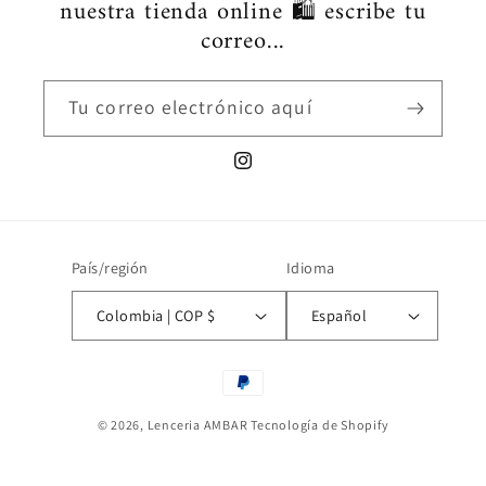
nuestra tienda online 🛍️ escribe tu
correo...
Tu correo electrónico aquí
Instagram
País/región
Idioma
Colombia | COP $
Español
Formas
de
© 2026,
Lenceria AMBAR
Tecnología de Shopify
pago
Política de privacidad