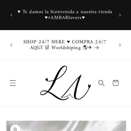
Ir
directamente
♥ Te damos la bienvenida a nuestra tienda
al contenido
♥#AMBARlovers♥
SHOP 24/7 HERE ♥ COMPRA 24/7
AQUÍ 🛒 Worldshiping 🌎✈
Carrito
Ir
directamente
a la
información