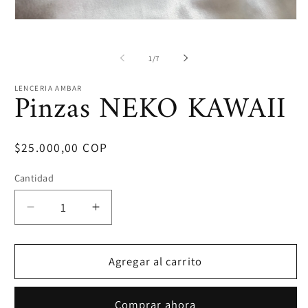
m
2
Abrir
e
elemento
u
multimedia
v
1
de
1
/
7
m
en
una
ventana
LENCERIA AMBAR
Pinzas NEKO KAWAII
modal
Precio
$25.000,00 COP
habitual
Cantidad
Reducir
Aumentar
cantidad
cantidad
para
para
Pinzas
Pinzas
Agregar al carrito
NEKO
NEKO
KAWAII
KAWAII
Comprar ahora