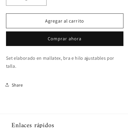
Reducir
Aumentar
cantidad
cantidad
para
para
Set
Set
Agregar al carrito
AHEGAO
AHEGAO
Comprar ahora
Set elaborado en mallatex, bra e hilo ajustables por
talla.
Share
Enlaces rápidos