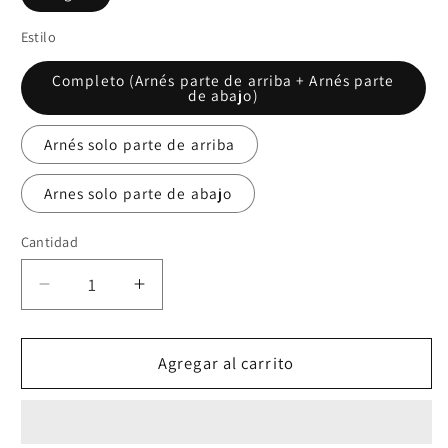
Estilo
Completo (Arnés parte de arriba + Arnés parte
de abajo)
Arnés solo parte de arriba
Arnes solo parte de abajo
Cantidad
Reducir
Aumentar
cantidad
cantidad
para
para
Set
Set
Agregar al carrito
Arnés
Arnés
LETO
LETO