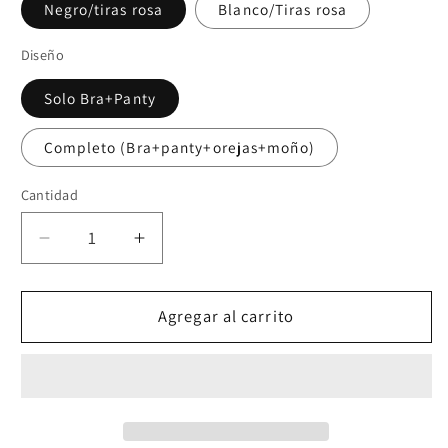
Negro/tiras rosa
Blanco/Tiras rosa
Diseño
Solo Bra+Panty
Completo (Bra+panty+orejas+moño)
Cantidad
Reducir
Aumentar
cantidad
cantidad
para
para
Set
Set
Agregar al carrito
BUNNY
BUNNY
BLACK
BLACK
🐰
🐰
🐇
🐇
🖤
🖤