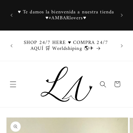
Ir
directamente
♥ Te damos la bienvenida a nuestra tienda
al contenido
♥#AMBARlovers♥
SHOP 24/7 HERE ♥ COMPRA 24/7
AQUÍ 🛒 Worldshiping 🌎✈
Carrito
Ir
directamente
a la
información