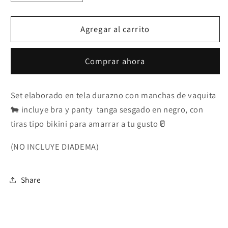
cantidad
cantidad
para
para
Set
Set
Agregar al carrito
MILK
MILK
🐄
🐄
Comprar ahora
🥛
🥛
Set elaborado en tela durazno con manchas de vaquita
🐄 incluye bra y panty tanga sesgado en negro, con
tiras tipo bikini para amarrar a tu gusto🥛
(NO INCLUYE DIADEMA)
Share