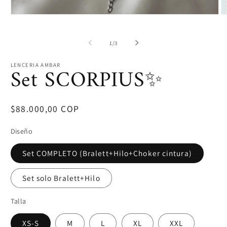
Abrir
Ab
elemento
e
multimedia
m
1
2
de
1
/
3
en
e
una
u
ventana
v
LENCERIA AMBAR
Set SCORPIUS✨️
modal
m
Precio
$88.000,00 COP
habitual
Diseño
Set COMPLETO (Bralett+Hilo+Choker cintura)
Set solo Bralett+Hilo
Talla
XS-S
M
L
XL
XXL