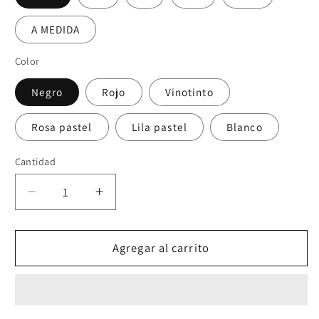
A MEDIDA
Color
Negro
Rojo
Vinotinto
Rosa pastel
Lila pastel
Blanco
Cantidad
Reducir
Aumentar
cantidad
cantidad
para
para
Set
Set
Agregar al carrito
SCORPIUS✨️
SCORPIUS✨️