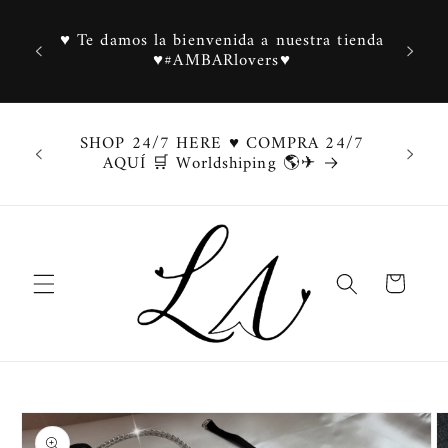
Ir
directamente
✂️ 𝑳𝒆𝒏
ra tienda
al contenido
𝒃𝒂𝒋𝒐 
SHOP 24/7 HERE ♥ COMPRA 24/7
AQUÍ 🛒 Worldshiping 🌎✈
Carrito
Ir
directamente
a la
información